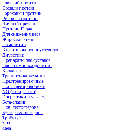
Говяжий протеин
Соевый протеин
Гороховый протеин
Рисовый протеин
Яичный протеин
Протеин Гадяч
Для снижения веса
Жиросжигатели
L-карнитин
Блокатор жиров и углеводов
Диуретики
Препараты для суставов
Глюкозамин хондроитин
Коллаген
Тренировочные комп.
Предтренировочные
Пост-тренировочные
NO (оксид азота)
Энергетики и углеводы
Бета-аланин
Пов. тестостерона
Бустер тестостерона
Трибулус
zma
dhea