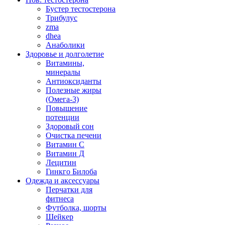
Бустер тестостерона
Трибулус
zma
dhea
Анаболики
Здоровье и долголетие
Витамины,
минералы
Антиоксиданты
Полезные жиры
(Омега-3)
Повышение
потенции
Здоровый сон
Очистка печени
Витамин С
Витамин Д
Лецитин
Гинкго Билоба
Одежда и аксессуары
Перчатки для
фитнеса
Футболка, шорты
Шейкер