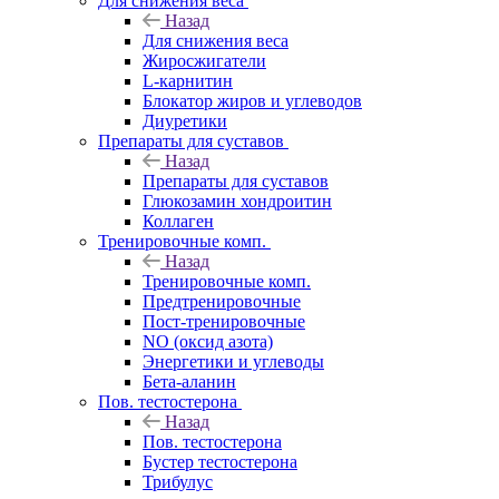
Для снижения веса
Назад
Для снижения веса
Жиросжигатели
L-карнитин
Блокатор жиров и углеводов
Диуретики
Препараты для суставов
Назад
Препараты для суставов
Глюкозамин хондроитин
Коллаген
Тренировочные комп.
Назад
Тренировочные комп.
Предтренировочные
Пост-тренировочные
NO (оксид азота)
Энергетики и углеводы
Бета-аланин
Пов. тестостерона
Назад
Пов. тестостерона
Бустер тестостерона
Трибулус