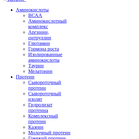
Аминокислоты
ВСАА
Аминокислотный
комплекс
Аргинин,
цитруллин
Глютамин
Гормона роста
Изолированные
аминокислоты
Таурин
Мелатонин
Протеин
Сывороточный
протеин
Сывороточный
изолят
Гидролизат
протеина
Комплексный
протеин
Казеин
Молочный протеин
Говяжий протеин