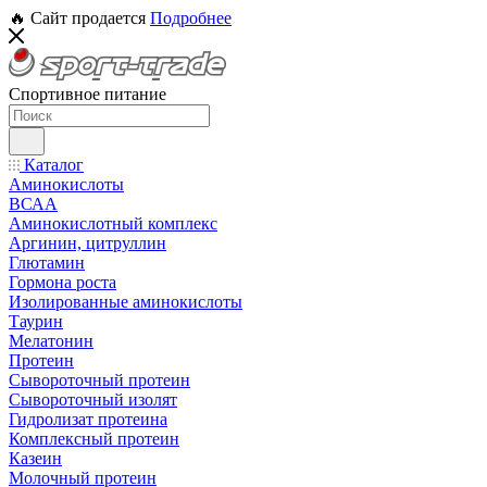
🔥 Сайт продается
Подробнее
Спортивное питание
Каталог
Аминокислоты
ВСАА
Аминокислотный комплекс
Аргинин, цитруллин
Глютамин
Гормона роста
Изолированные аминокислоты
Таурин
Мелатонин
Протеин
Сывороточный протеин
Сывороточный изолят
Гидролизат протеина
Комплексный протеин
Казеин
Молочный протеин