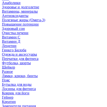
Анаболики
Здоровье и долголетие
Витамины, минералы
Антиоксиданты
Полезные жиры (Омега-3)
Повышение потенции
Здоровый сон
Очистка печени
Витамин С
Витамин Д
Лецитин
Гинкго Билоба
Одежда и аксессуары
Перчатки для фитнеса
Футболка, шорты
Шейкер
Разное
Лямки, крюки, бинты
Пояс
Бутылка для воды
Лосины для фитнеса
Коврик для йоги
Гейнер
Креатин
Заменители питания