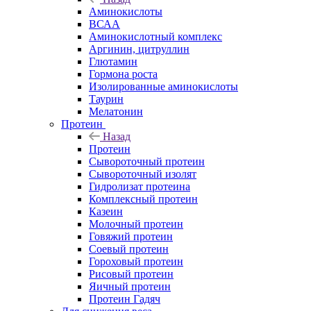
Аминокислоты
ВСАА
Аминокислотный комплекс
Аргинин, цитруллин
Глютамин
Гормона роста
Изолированные аминокислоты
Таурин
Мелатонин
Протеин
Назад
Протеин
Сывороточный протеин
Сывороточный изолят
Гидролизат протеина
Комплексный протеин
Казеин
Молочный протеин
Говяжий протеин
Соевый протеин
Гороховый протеин
Рисовый протеин
Яичный протеин
Протеин Гадяч