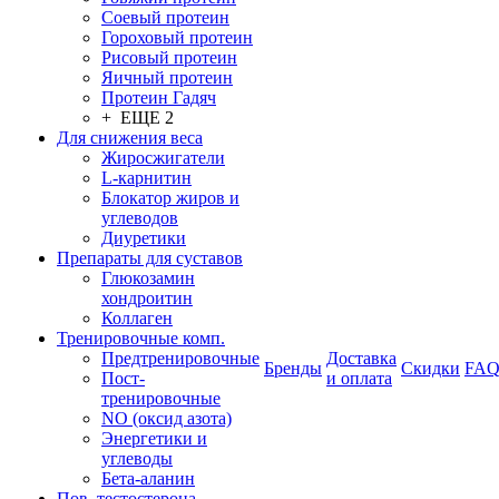
Соевый протеин
Гороховый протеин
Рисовый протеин
Яичный протеин
Протеин Гадяч
+ ЕЩЕ 2
Для снижения веса
Жиросжигатели
L-карнитин
Блокатор жиров и
углеводов
Диуретики
Препараты для суставов
Глюкозамин
хондроитин
Коллаген
Тренировочные комп.
Предтренировочные
Доставка
Бренды
Скидки
FA
Пост-
и оплата
тренировочные
NO (оксид азота)
Энергетики и
углеводы
Бета-аланин
Пов. тестостерона